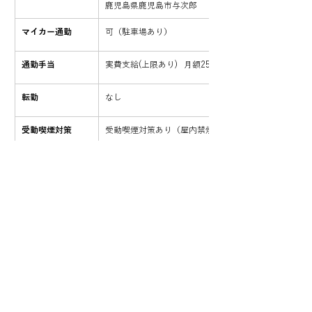
鹿児島県鹿児島市与次郎
マイカー通勤
可（駐車場あり）
通勤手当
​実費支給(上限あり)   月額25,000円
転勤
なし
受動喫煙対策
受動喫煙対策あり（屋内禁煙）
賃金
1,030円/時給
昇給
昇給制度
あり
賞与
賞与制度の有無あり
賞与（前年度実績）の有無あり
賞与（前年度実績）の回数年2回
賞与金額10,000円〜20,000円（前年度実績）