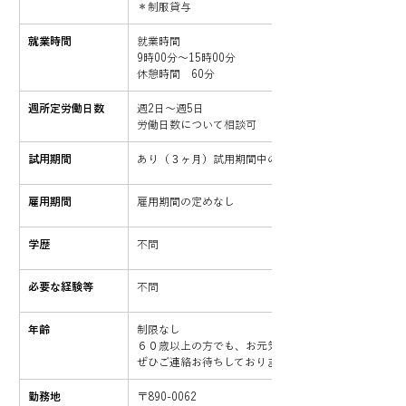
＊制服貸与
​就業時間
就業時間
9時00分〜15時00分
休憩時間　60分
週所定労働日数
週2日〜週5日
労働日数について相談可
試用期間
あり（３ヶ月）試用期間中の労働条件同条件
雇用期間
雇用期間の定めなし
学歴
不問
必要な経験等
不問
年齢
制限なし
６０歳以上の方でも、お元気で、この仕事にご興味の
ぜひご連絡お待ちしております。
勤務地
〒890-0062