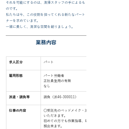
それを可能にするのは、清掃スタッフの手によるも
のです。
私たちは今、この役割を担ってくれる新たなパート
ナーを求めています。
一緒に美しく、清潔な空間を創りましょう。
業務内容
求人区分
パート
雇用形態
パート労働者
正社員登用の有無
なし
派遣・請負等
請負（派46-300011）
仕事の内容
○受託先のベッドメイク・清掃を作業手順書に従って
いただきます。
初めての方でも作業指導、研修を致しますので、安 心
務出来ます。